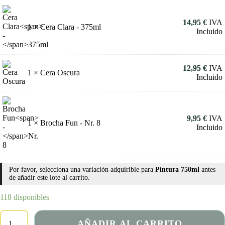
14,95
€
IVA
1 ×
Cera Clara
-
375ml
Incluido
12,95
€
IVA
1 ×
Cera Oscura
Incluido
9,95
€
IVA
1 ×
Brocha Fun
-
Nr. 8
Incluido
Por favor, selecciona una variación adquirible para
Pintura 750ml
antes
de añadir este lote al carrito.
118 disponibles
—
AÑADIR AL CARRITO
Pack