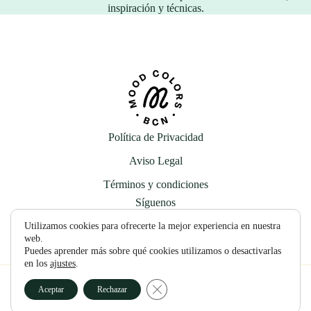
inspiración y técnicas.
Política de Privacidad
Aviso Legal
Términos y condiciones
Síguenos
Utilizamos cookies para ofrecerte la mejor experiencia en nuestra
web.
Puedes aprender más sobre qué cookies utilizamos o desactivarlas
en los
ajustes
.
Cerrar el banner de cookies RGPD
© 2026 — Mood Colors SL
Aceptar
Rechazar
Hecho con Almma ✨