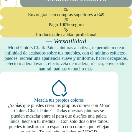
Mueble
Maxi
con
Envío gratis en compras superiores a €49
Patina
cantidad
Pago 100% seguro
Productos de calidad profesional
— Versatilidad
Mood Colors Chalk Paint -pinturas a la tiza-, te permite recrear
infinidad de acabados sobre tus muebles, con el mínimo esfuerzo,
puedes: recrear una apariencia suave y uniforme, hacer decapados,
efecto madera lavada, efecto veta de madera, rústico, envejecido
natural, patinas y mucho más.
Mezcla tus propios colores
¿Sabías que puedes crear tus propios colores con Mood
Colors Chalk Paint? Todas nuestras pinturas se
pueden mezclar entre sí para que diseñes una paleta
única, hecha a tu medida. Con solo dos o tres tonos,
puedes transformar tu espacio con colores que reflejan
tu estilo. Tu espacio, tu color, tu MOOD