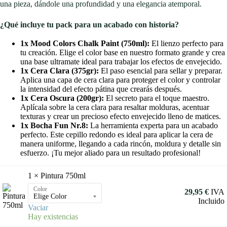
una pieza, dándole una profundidad y una elegancia atemporal.
¿Qué incluye tu pack para un acabado con historia?
1x Mood Colors Chalk Paint (750ml):
El lienzo perfecto para
tu creación. Elige el color base en nuestro formato grande y crea
una base ultramate ideal para trabajar los efectos de envejecido.
1x Cera Clara (375gr):
El paso esencial para sellar y preparar.
Aplica una capa de cera clara para proteger el color y controlar
la intensidad del efecto pátina que crearás después.
1x Cera Oscura (200gr):
El secreto para el toque maestro.
Aplícala sobre la cera clara para resaltar molduras, acentuar
texturas y crear un precioso efecto envejecido lleno de matices.
1x Bocha Fun Nr.8:
La herramienta experta para un acabado
perfecto. Este cepillo redondo es ideal para aplicar la cera de
manera uniforme, llegando a cada rincón, moldura y detalle sin
esfuerzo. ¡Tu mejor aliado para un resultado profesional!
1 ×
Pintura 750ml
Color
29,95
€
IVA
Incluido
Vaciar
Hay existencias