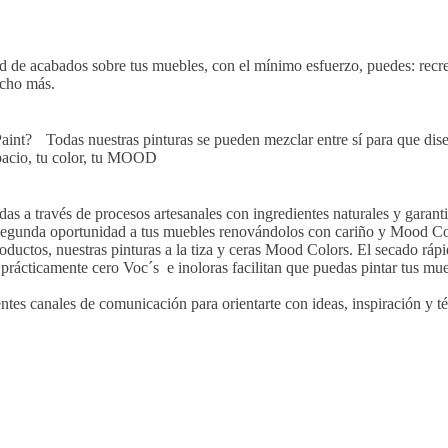
idad de acabados sobre tus muebles, con el mínimo esfuerzo, puedes: rec
ucho más.
int? Todas nuestras pinturas se pueden mezclar entre sí para que dise
spacio, tu color, tu MOOD
as a través de procesos artesanales con ingredientes naturales y garant
na segunda oportunidad a tus muebles renovándolos con cariño y Mood Co
uctos, nuestras pinturas a la tiza y ceras Mood Colors. El secado rápid
rácticamente cero Voc´s e inoloras facilitan que puedas pintar tus mue
es canales de comunicación para orientarte con ideas, inspiración y té