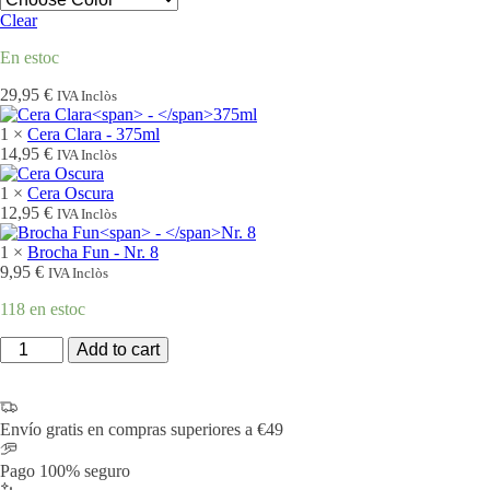
Clear
En estoc
29,95
€
IVA Inclòs
1 ×
Cera Clara
-
375ml
14,95
€
IVA Inclòs
1 ×
Cera Oscura
12,95
€
IVA Inclòs
1 ×
Brocha Fun
-
Nr. 8
9,95
€
IVA Inclòs
118 en estoc
quantitat
Add to cart
de
—
Pack
Mueble
Envío gratis en compras superiores a €49
Maxi
con
Pago 100% seguro
Patina