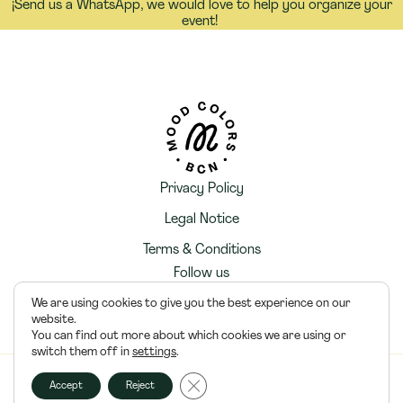
¡Send us a WhatsApp, we would love to help you organize your
event!
Privacy Policy
Legal Notice
Terms & Conditions
Follow us
We are using cookies to give you the best experience on our
website.
You can find out more about which cookies we are using or
switch them off in
settings
.
Cerrar el banner de cookies RGPD
© 2026 — Mood Colors SL
Accept
Reject
Hecho con Almma ✨