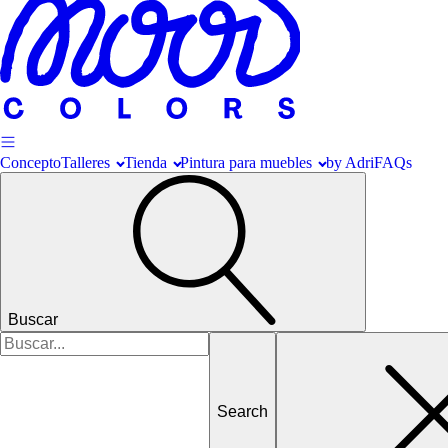
Concepto
Talleres
Tienda
Pintura para muebles
by Adri
FAQs
Buscar
Search
for