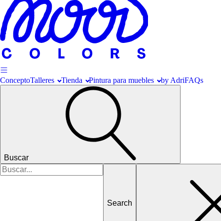
Concepto
Talleres
Tienda
Pintura para muebles
by Adri
FAQs
Buscar
Search
for