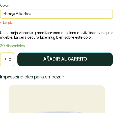
Color
Limpiar
Un naranja vibrante y mediterráneo que llena de vitalidad cualquier
mueble. La cera oscura luce muy bien sobre este color.
30 disponibles
Pintura
AÑADIR AL CARRITO
150ml
cantidad
Imprescindibles para empezar:
Este
producto
tiene
múltiples
variantes.
Las