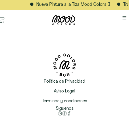
Nueva Pintura a la Tiza Mood Colors 🫟
Tra
Política de Privacidad
Aviso Legal
Términos y condiciones
Síguenos