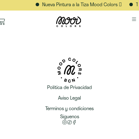
Nueva Pintura a la Tiza Mood Colors 🫟
Tr
Política de Privacidad
Aviso Legal
Términos y condiciones
Síguenos