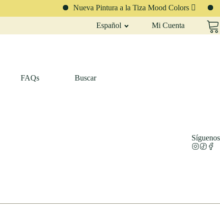
Nueva Pintura a la Tiza Mood Colors 🫟
Tr
Español
Mi Cuenta
FAQs
Buscar
Síguenos