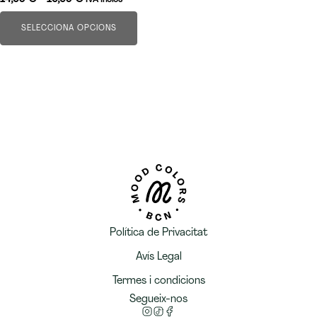
producte
de
preus:
SELECCIONA OPCIONS
14,95 €
a
19,95 €
Política de Privacitat
Avís Legal
Termes i condicions
Segueix-nos